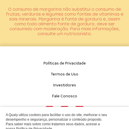
O consumo de margarina não substitui o consumo de
frutas, verduras e legumes como fontes de vitaminas e
sais minerais. Margarina é fonte de gordura e, assim
como todo alimento fonte de gordura, deve ser
consumido com moderação. Para mais informações,
consulte um nutricionista.
Políticas de Privacidade
Termos de Uso
Investidores
Fale Conosco
A Qualy utiliza cookies para facilitar o uso do site, melhorar o seu
desempenho e segurança, personalizar o conteúdo proposto.
Copyright® Qualy
-
Todos os direitos reservados
Para saber mais sobre como tratamos seus dados, acesse a
nossa
Política de Privacidade
.