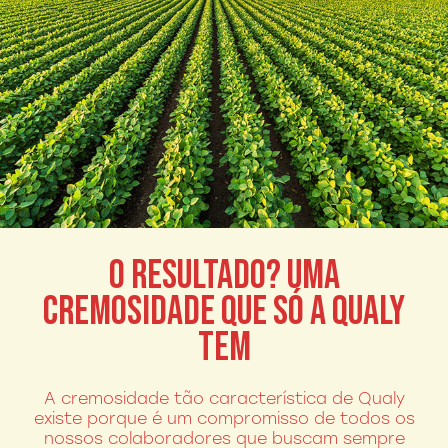
O RESULTADO? UMA
CREMOSIDADE QUE SÓ A
QUALY
TEM
A cremosidade tão característica de Qualy
existe porque é um compromisso de todos os
nossos colaboradores que buscam sempre